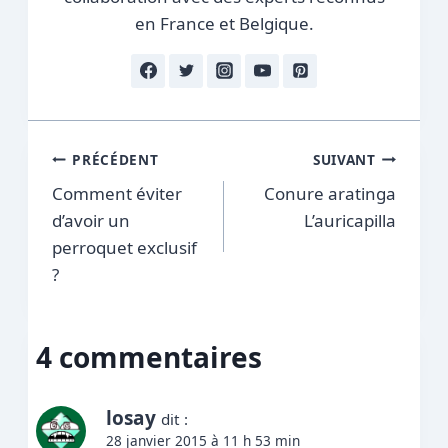
en France et Belgique.
Navigation
PRÉCÉDENT
SUIVANT
Comment éviter
Conure aratinga
de
d’avoir un
L’auricapilla
l’article
perroquet exclusif
?
4 commentaires
losay
dit :
28 janvier 2015 à 11 h 53 min