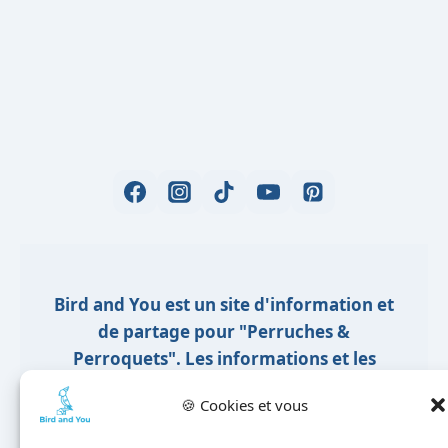
Bird and You est un site d'information et
de partage pour "Perruches &
Perroquets". Les informations et les
conseils sont rédigés sous forme d’articles
🍪 Cookies et vous
suivant mes expériences et mes analyses
d’ouvrages d’ornithologie. Nous ne