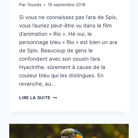
Par
Younès
19 septembre 2018
Si vous ne connaissez pas l’ara de Spix,
vous l’auriez peut-être vu dans le film
d’animation « Rio ». Hé oui, le
personnage bleu « Rio » est bien un ara
de Spix. Beaucoup de gens le
confondent avec son cousin l’ara
Hyacinthe. sûrement à cause de la
couleur bleu qui les distingues. En
revanche, au…
ARA
LIRE LA SUITE
DE
SPIX
(CYANOPSITTA
SPIXII)-
PERROQUET
BLEU