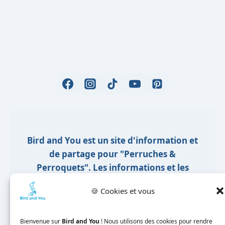
Bird and You est un site d'information et
de partage pour "Perruches &
Perroquets". Les informations et les
conseils sont rédigés sous forme d’articles
🍪 Cookies et vous
suivant mes expériences et mes analyses
d’ouvrages d’ornithologie. Nous ne
pouvons être tenus responsable de la
Bienvenue sur
Bird and You
! Nous utilisons des cookies pour rendre