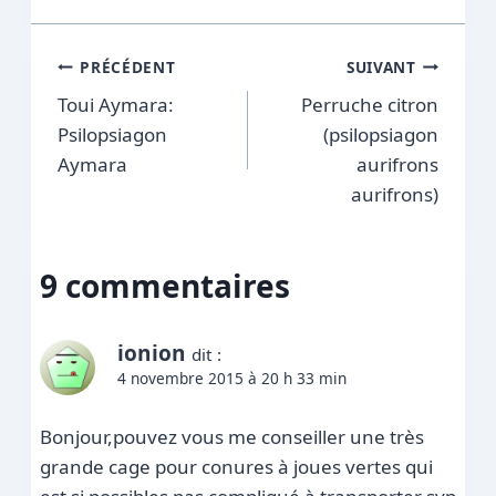
Navigation
PRÉCÉDENT
SUIVANT
Toui Aymara:
Perruche citron
de
Psilopsiagon
(psilopsiagon
l’article
Aymara
aurifrons
aurifrons)
9 commentaires
ionion
dit :
4 novembre 2015 à 20 h 33 min
Bonjour,pouvez vous me conseiller une très
grande cage pour conures à joues vertes qui