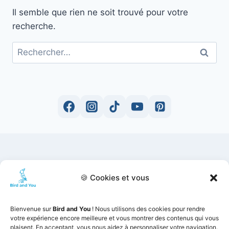
Il semble que rien ne soit trouvé pour votre
recherche.
Rechercher :
Bird and You est un site d'information et de
partage pour "Perruches & Perroquets". Les
🍪 Cookies et vous
informations et les conseils sont rédigés sous
forme d’articles suivant mes expériences et
Bienvenue sur
Bird and You
! Nous utilisons des cookies pour rendre
mes analyses d’ouvrages d’ornithologie. Nous
votre expérience encore meilleure et vous montrer des contenus qui vous
plaisent. En acceptant, vous nous aidez à personnaliser votre navigation.